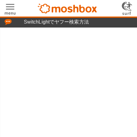
「つぶやき」の使い方
SwitchLightでヤフー検索方法
moshboxについて
moshる!とは
お問い合わせ
ニュースリリース
プライバシーポリシー
利用規約
広告掲載について