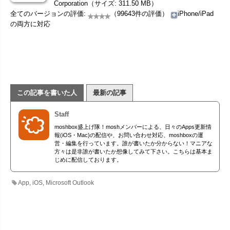
Corporation（サイズ: 311.50 MB）
全てのバージョンの評価:
（99643件の評価）
iPhone/iPad
の両方に対応
この記事を書いた人
最新の記事
Staff
moshbox盛上げ隊！moshメンバーによる、日々のApps更新情
報(iOS・Mac)の配信や、お問い合わせ対応、moshboxの運
営・編集を行っています。誰が書いたか分からない！マニアな
方々は是非誰が書いたか想像してみて下さい。こちらは基本ま
じめに配信しております。
App
,
iOS
,
Microsoft Outlook