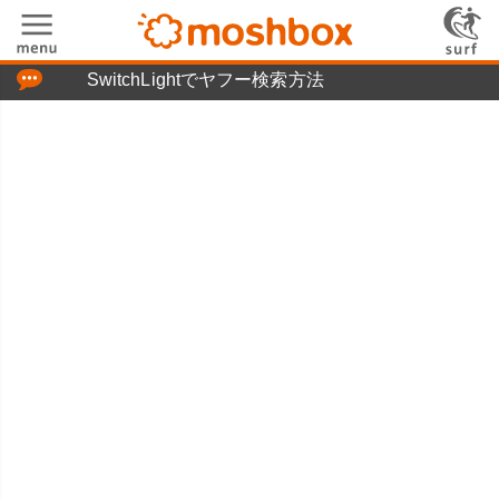
「つぶやき」の使い方
SwitchLightでヤフー検索方法
moshboxについて
moshる!とは
お問い合わせ
ニュースリリース
プライバシーポリシー
利用規約
広告掲載について