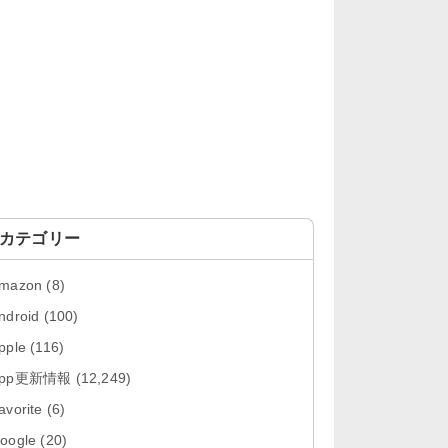
「OneDrive 26.134.0713」Mac向
け最新版をリリース。...
「Microsoft OneDrive 18.6.7」iOS
向け最新版を...
「Pokémon GO 0.423.0」iOS向け
最新版をリリース。
「Evernote 11.28.2」Mac向け最新
版をリリース。AIプロ...
カテゴリー
「Minecraft: クラフト、建築、サバ
mazon
(8)
イバル 26.40」iOS向...
ndroid
(100)
「Google Chrome - ウェブブラウ
pple
(116)
ザ 151.0.7922....
App更新情報
(12,249)
「Microsoft Outlook 5.2630.0」iOS
avorite
(6)
向け最新版...
oogle
(20)