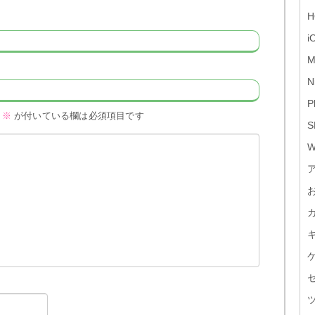
H
i
M
N
P
※
が付いている欄は必須項目です
S
W