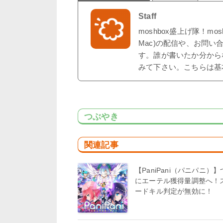
Staff
moshbox盛上げ隊！mo
Mac)の配信や、お問い
す。誰が書いたか分から
みて下さい。こちらは基
つぶやき
関連記事
【PaniPani（パニパニ）
にエーテル獲得量調整へ！
ードキル判定が無効に！