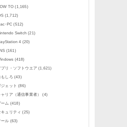
「Google カレンダー 26.29.4」iOS
OW TO
(1,165)
向け最新版をリリース。...
OS
(1,712)
「Instagram 441.0.0」iOS向け最新
ac･PC
(512)
版をリリース。
intendo Switch
(21)
「Google ドライブ - 安全なオンラ
layStation 4
(20)
イン ストレージ 4.2631...
NS
(161)
「Google 翻訳 10.31.311」iOS向
indows
(418)
け最新版をリリース。
アプリ・ソフトウエア
(1,621)
おもしろ
「Microsoft Excel 2.112.3」iOS向
(43)
け最新版をリリ...
ガジェット
(86)
キャリア（通信事業者）
(4)
ゲーム
(418)
セキュリティ
(25)
ツール
(63)