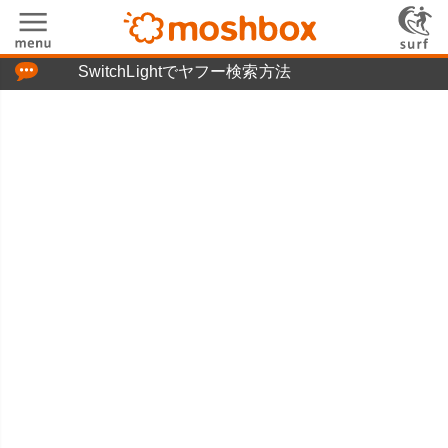
「つぶやき」の使い方
SwitchLightでヤフー検索方法
moshboxについて
moshる!とは
お問い合わせ
ニュースリリース
プライバシーポリシー
利用規約
広告掲載について