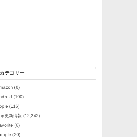
「Google カレンダー 26.29.4」iOS
向け最新版をリリース。...
「Instagram 441.0.0」iOS向け最新
版をリリース。
「Google ドライブ - 安全なオンラ
イン ストレージ 4.2631...
「Google 翻訳 10.31.311」iOS向
け最新版をリリース。
カテゴリー
「Microsoft Excel 2.112.3」iOS向
mazon
(8)
け最新版をリリ...
ndroid
(100)
「Microsoft PowerPoint 2.112.3」
pple
(116)
iOS向け最...
App更新情報
(12,242)
「Microsoft Word 2.112.3」iOS向
avorite
(6)
け最新版をリリー...
oogle
(20)