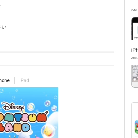
た
24
さい
i
20
hone
iPad