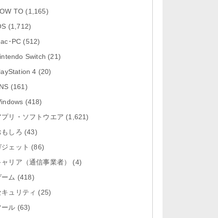
「Firefox 高速・プライベートなブ
OW TO
(1,165)
ラウザー 153.2」iOS向け...
OS
(1,712)
「Google アプリ 432.8」iOS向け
ac･PC
(512)
最新版をリリース。
intendo Switch
(21)
「X 12.14」iOS向け最新版をリリ
layStation 4
(20)
ース。
NS
(161)
「LINE 26.3.1」Mac向け最新版を
indows
(418)
リリース。
アプリ・ソフトウエア
(1,621)
おもしろ
「YouTube 21.31.3」iOS向け最新
(43)
版をリリース。
ガジェット
(86)
キャリア（通信事業者）
(4)
ゲーム
(418)
セキュリティ
(25)
ツール
(63)