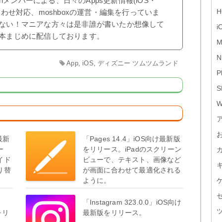
shメンバーによる、日々のApps更新情報(iOS・
H
合わせ対応、moshboxの運営・編集を行っていま
ない！マニアな方々は是非誰が書いたか想像して
i
本まじめに配信しております。
M
N
App
,
iOS
,
ディズニー ツムツムランド
P
S
W
」最新
「Pages 14.4」iOS向け最新版
ー
をリリース。iPadのスクリーン
イド
ビューで、テキスト、画像など
り替
が画面に合わせて最適化される
ように。
「Instagram 323.0.0」iOS向け
をリ
最新版をリリース。