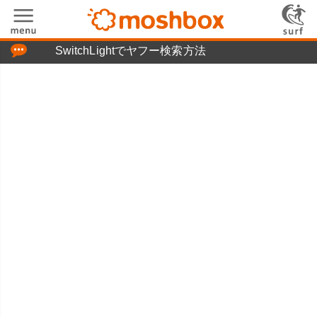
「つぶやき」の使い方
SwitchLightでヤフー検索方法
moshboxについて
moshる!とは
お問い合わせ
ニュースリリース
プライバシーポリシー
利用規約
広告掲載について