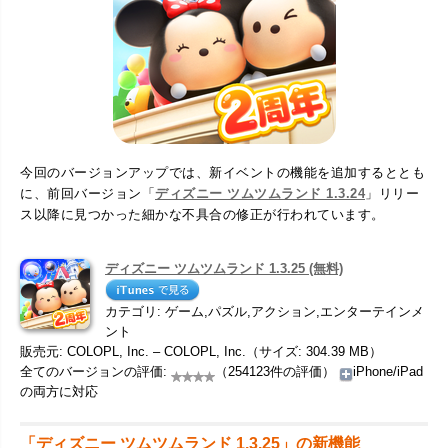
今回のバージョンアップでは、新イベントの機能を追加するととも
に、前回バージョン「
ディズニー ツムツムランド 1.3.24
」リリー
ス以降に見つかった細かな不具合の修正が行われています。
ディズニー ツムツムランド 1.3.25 (無料)
カテゴリ: ゲーム,パズル,アクション,エンターテインメ
ント
販売元: COLOPL, Inc. – COLOPL, Inc.（サイズ: 304.39 MB）
全てのバージョンの評価:
（254123件の評価）
iPhone/iPad
の両方に対応
「ディズニー ツムツムランド 1.3.25」の新機能