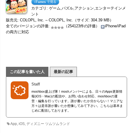
カテゴリ: ゲーム,パズル,アクション,エンターテインメ
ント
販売元: COLOPL, Inc. – COLOPL, Inc.（サイズ: 304.39 MB）
全てのバージョンの評価:
（254123件の評価）
iPhone/iPad
の両方に対応
この記事を書いた人
最新の記事
Staff
moshbox盛上げ隊！moshメンバーによる、日々のApps更新情
報(iOS・Mac)の配信や、お問い合わせ対応、moshboxの運
営・編集を行っています。誰が書いたか分からない！マニアな
方々は是非誰が書いたか想像してみて下さい。こちらは基本ま
じめに配信しております。
App
,
iOS
,
ディズニー ツムツムランド