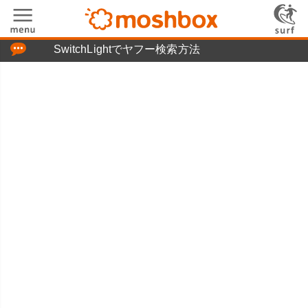
「つぶやき」の使い方
SwitchLightでヤフー検索方法
moshboxについて
moshる!とは
お問い合わせ
ニュースリリース
プライバシーポリシー
利用規約
広告掲載について