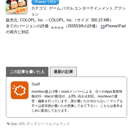
カテゴリ: ゲーム,パズル,エンターテインメント,アクシ
ョン
販売元: COLOPL, Inc. – COLOPL, Inc.（サイズ: 300.23 MB）
全てのバージョンの評価:
（255553件の評価）
iPhone/iPad
の両方に対応
この記事を書いた人
最新の記事
Staff
moshbox盛上げ隊！moshメンバーによる、日々のApps更新情
報(iOS・Mac)の配信や、お問い合わせ対応、moshboxの運
営・編集を行っています。誰が書いたか分からない！マニアな
方々は是非誰が書いたか想像してみて下さい。こちらは基本ま
じめに配信しております。
App
,
iOS
,
ディズニー ツムツムランド