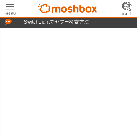
「つぶやき」の使い方
SwitchLightでヤフー検索方法
moshboxについて
moshる!とは
お問い合わせ
ニュースリリース
プライバシーポリシー
利用規約
広告掲載について