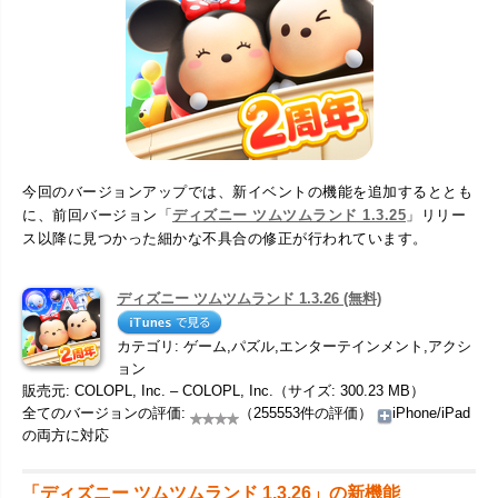
今回のバージョンアップでは、新イベントの機能を追加するととも
に、前回バージョン「
ディズニー ツムツムランド 1.3.25
」リリー
ス以降に見つかった細かな不具合の修正が行われています。
ディズニー ツムツムランド 1.3.26 (無料)
カテゴリ: ゲーム,パズル,エンターテインメント,アクシ
ョン
販売元: COLOPL, Inc. – COLOPL, Inc.（サイズ: 300.23 MB）
全てのバージョンの評価:
（255553件の評価）
iPhone/iPad
の両方に対応
「ディズニー ツムツムランド 1.3.26」の新機能