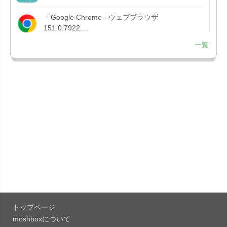
「Google Chrome - ウェブブラウザ
151.0.7922....
一覧
「Microsoft OneDrive 18.7.3」iOS向け最新版を...
「X 12.15」iOS向け最新版をリリース。
「LINE 26.12.0」iOS向け最新版をリリース。
Liguid G...
「Pokémon GO 0.423.1」iOS向け最新版をリリー
ス。
「OneDrive 26.134.0713」Mac向け最新版をリリ
ース。...
トップページ
「Microsoft OneDrive 18.6.7」iOS向け最新版を...
moshboxについて