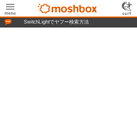
「つぶやき」の使い方
SwitchLightでヤフー検索方法
moshboxについて
moshる!とは
お問い合わせ
ニュースリリース
プライバシーポリシー
利用規約
広告掲載について