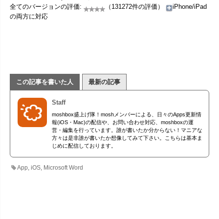
全てのバージョンの評価:
（131272件の評価）
iPhone/iPad
の両方に対応
この記事を書いた人
最新の記事
Staff
moshbox盛上げ隊！moshメンバーによる、日々のApps更新情
報(iOS・Mac)の配信や、お問い合わせ対応、moshboxの運
営・編集を行っています。誰が書いたか分からない！マニアな
方々は是非誰が書いたか想像してみて下さい。こちらは基本ま
じめに配信しております。
App
,
iOS
,
Microsoft Word