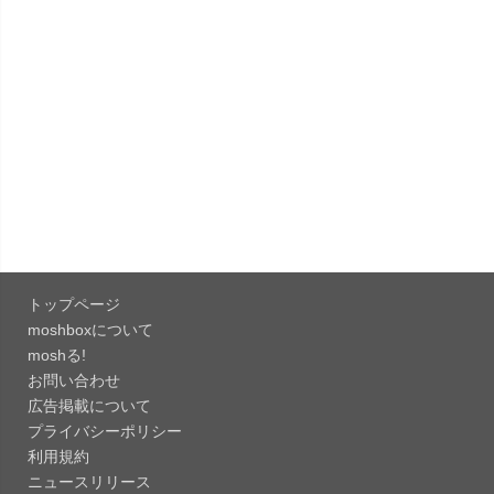
「Pokémon GO 0.423.1」iOS向け最新版をリリー
ス。
「OneDrive 26.134.0713」Mac向け最新版をリリ
ース。...
「Microsoft OneDrive 18.6.7」iOS向け最新版を...
「Pokémon GO 0.423.0」iOS向け最新版をリリー
ス。
トップページ
「Evernote 11.28.2」Mac向け最新版をリリー
moshboxについて
ス。AIプロ...
moshる!
お問い合わせ
「Minecraft: クラフト、建築、サバイバル
広告掲載について
26.40」iOS向...
プライバシーポリシー
「Google Chrome - ウェブブラウザ
利用規約
151.0.7922....
ニュースリリース