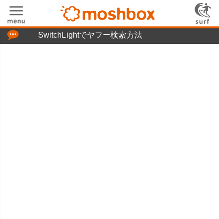
「つぶやき」の使い方
SwitchLightでヤフー検索方法
moshboxについて
moshる!とは
お問い合わせ
ニュースリリース
プライバシーポリシー
利用規約
広告掲載について