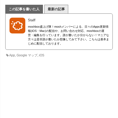
この記事を書いた人
最新の記事
Staff
moshbox盛上げ隊！moshメンバーによる、日々のApps更新情
報(iOS・Mac)の配信や、お問い合わせ対応、moshboxの運
営・編集を行っています。誰が書いたか分からない！マニアな
方々は是非誰が書いたか想像してみて下さい。こちらは基本ま
じめに配信しております。
App
,
Google マップ
,
iOS