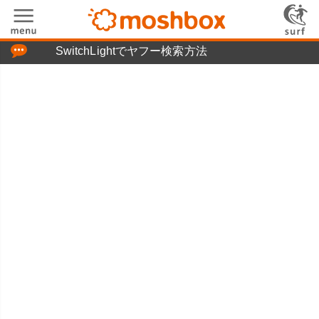
「つぶやき」の使い方
SwitchLightでヤフー検索方法
moshboxについて
moshる!とは
お問い合わせ
ニュースリリース
プライバシーポリシー
利用規約
広告掲載について