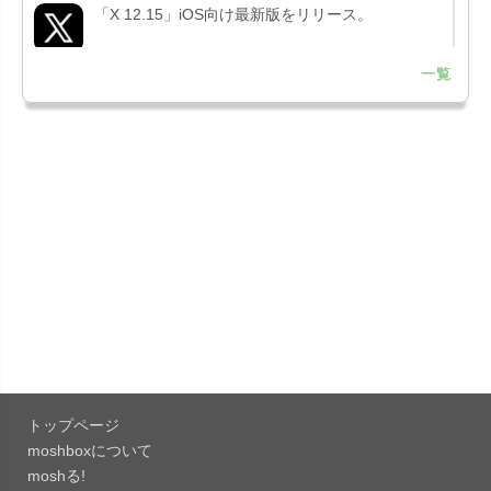
「X 12.15」iOS向け最新版をリリース。
一覧
「LINE 26.12.0」iOS向け最新版をリリース。
Liguid G...
「Pokémon GO 0.423.1」iOS向け最新版をリリー
ス。
「OneDrive 26.134.0713」Mac向け最新版をリリ
ース。...
「Microsoft OneDrive 18.6.7」iOS向け最新版を...
「Pokémon GO 0.423.0」iOS向け最新版をリリー
ス。
トップページ
「Evernote 11.28.2」Mac向け最新版をリリー
moshboxについて
ス。AIプロ...
moshる!