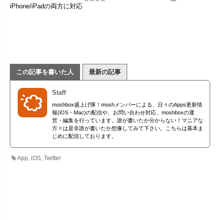
iPhone/iPadの両方に対応
この記事を書いた人
最新の記事
Staff
moshbox盛上げ隊！moshメンバーによる、日々のApps更新情
報(iOS・Mac)の配信や、お問い合わせ対応、moshboxの運
営・編集を行っています。誰が書いたか分からない！マニアな
方々は是非誰が書いたか想像してみて下さい。こちらは基本ま
じめに配信しております。
App
,
iOS
,
Twitter