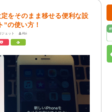
11の設定をそのまま移せる便利な設
ト”の使い方！
ガジェット
Abi