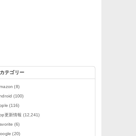
「Instagram 441.0.0」iOS向け最新
版をリリース。
「Google ドライブ - 安全なオンラ
イン ストレージ 4.2631...
「Google 翻訳 10.31.311」iOS向
け最新版をリリース。
「Microsoft Excel 2.112.3」iOS向
け最新版をリリ...
カテゴリー
「Microsoft PowerPoint 2.112.3」
mazon
(8)
iOS向け最...
ndroid
(100)
「Microsoft Word 2.112.3」iOS向
pple
(116)
け最新版をリリー...
App更新情報
(12,241)
「Firefox 高速・プライベートなブ
avorite
(6)
ラウザー 153.2」iOS向け...
oogle
(20)