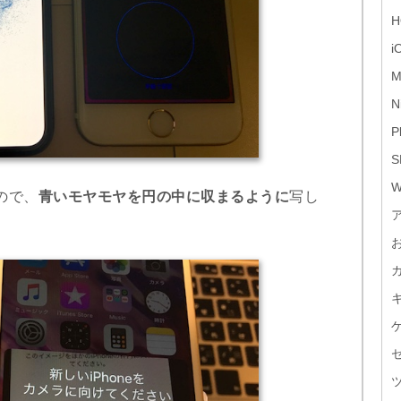
H
i
M
N
P
S
W
ので、
青いモヤモヤを円の中に収まるように
写し