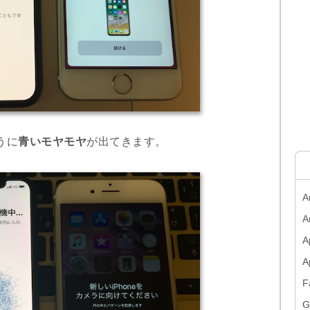
うに
青いモヤモヤ
が出てきます。
A
A
A
F
G