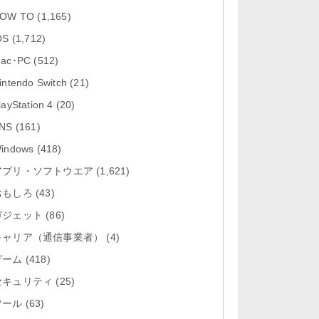
「Google アプリ 432.8」iOS向け
OW TO
(1,165)
最新版をリリース。
OS
(1,712)
「X 12.14」iOS向け最新版をリリ
ac･PC
(512)
ース。
intendo Switch
(21)
「LINE 26.3.1」Mac向け最新版を
layStation 4
(20)
リリース。
NS
(161)
「YouTube 21.31.3」iOS向け最新
indows
(418)
版をリリース。
アプリ・ソフトウエア
(1,621)
おもしろ
「Google マップ 26.31.5」iOS向け
(43)
最新版をリリース。
ガジェット
(86)
キャリア（通信事業者）
(4)
ゲーム
(418)
セキュリティ
(25)
ツール
(63)