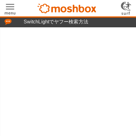
「つぶやき」の使い方
SwitchLightでヤフー検索方法
moshboxについて
moshる!とは
お問い合わせ
ニュースリリース
プライバシーポリシー
利用規約
広告掲載について