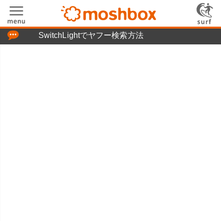
「つぶやき」の使い方
SwitchLightでヤフー検索方法
moshboxについて
moshる!とは
お問い合わせ
ニュースリリース
プライバシーポリシー
利用規約
広告掲載について