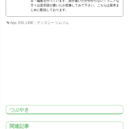
営・編集を行っています。誰が書いたか分からない！マニアな
方々は是非誰が書いたか想像してみて下さい。こちらは基本ま
じめに配信しております。
App
,
iOS
,
LINE：ディズニー ツムツム
つぶやき
関連記事