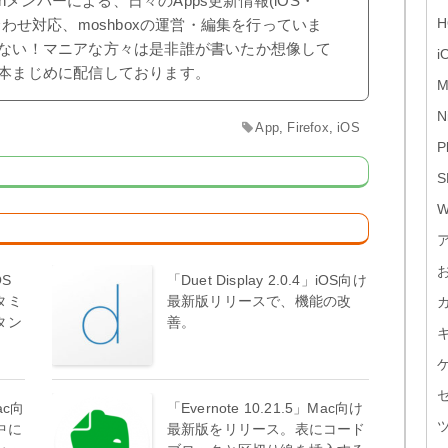
shメンバーによる、日々のApps更新情報(iOS・
H
合わせ対応、moshboxの運営・編集を行っていま
ない！マニアな方々は是非誰が書いたか想像して
i
本まじめに配信しております。
M
N
App
,
Firefox
,
iOS
P
S
W
OS
「Duet Display 2.0.4」iOS向け
タミ
最新版リリースで、機能の改
タン
善。
Mac向
「Evernote 10.21.5」Mac向け
中に
最新版をリリース。表にコード