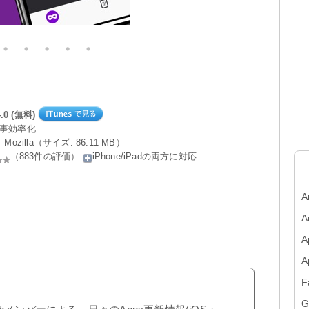
0 (無料)
仕事効率化
n – Mozilla（サイズ: 86.11 MB）
（883件の評価）
iPhone/iPadの両方に対応
A
A
A
F
G