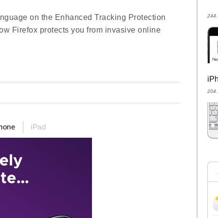
language on the Enhanced Tracking Protection
24
ow Firefox protects you from invasive online
i
20
hone
iPad