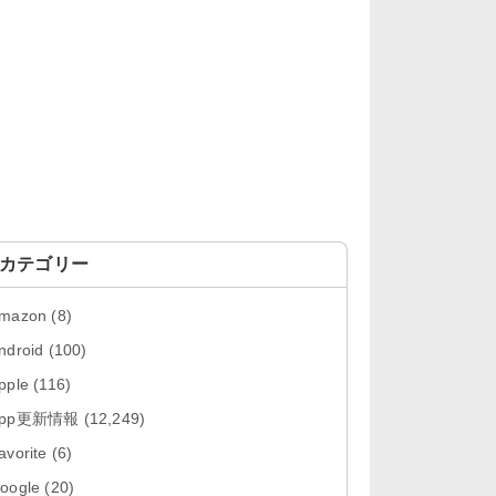
「OneDrive 26.134.0713」Mac向
け最新版をリリース。...
「Microsoft OneDrive 18.6.7」iOS
向け最新版を...
「Pokémon GO 0.423.0」iOS向け
最新版をリリース。
「Evernote 11.28.2」Mac向け最新
版をリリース。AIプロ...
カテゴリー
「Minecraft: クラフト、建築、サバ
mazon
(8)
イバル 26.40」iOS向...
ndroid
(100)
「Google Chrome - ウェブブラウ
pple
(116)
ザ 151.0.7922....
App更新情報
(12,249)
「Microsoft Outlook 5.2630.0」iOS
avorite
(6)
向け最新版...
oogle
(20)