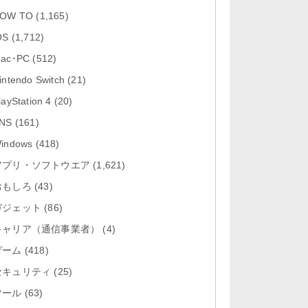
「Google カレンダー 26.29.4」iOS
OW TO
(1,165)
向け最新版をリリース。...
OS
(1,712)
「Instagram 441.0.0」iOS向け最新
ac･PC
(512)
版をリリース。
intendo Switch
(21)
「Google ドライブ - 安全なオンラ
layStation 4
(20)
イン ストレージ 4.2631...
NS
(161)
「Google 翻訳 10.31.311」iOS向
indows
(418)
け最新版をリリース。
アプリ・ソフトウエア
(1,621)
おもしろ
「Microsoft Excel 2.112.3」iOS向
(43)
け最新版をリリ...
ガジェット
(86)
キャリア（通信事業者）
(4)
ゲーム
(418)
セキュリティ
(25)
ツール
(63)