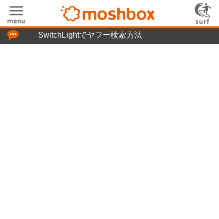
「つぶやき」の使い方
SwitchLightでヤフー検索方法
moshboxについて
moshる!とは
お問い合わせ
ニュースリリース
プライバシーポリシー
利用規約
広告掲載について