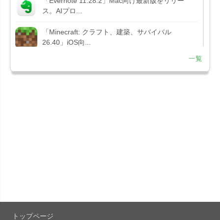
「Evernote 11.28.2」Mac向け最新版をリリー
ス。AIプロ...
「Minecraft: クラフト、建築、サバイバル
26.40」iOS向...
一覧
「Google Chrome - ウェブブラウザ
151.0.7922....
「Microsoft Outlook 5.2630.0」iOS向け最新版...
「Google カレンダー 26.29.4」iOS向け最新版を
リリース。...
「Instagram 441.0.0」iOS向け最新版をリリー
ス。
「Google ドライブ - 安全なオンライン ストレー
ジ 4.2631...
トップページ