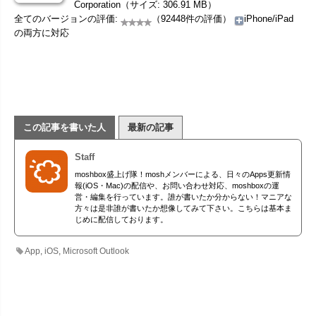
Corporation（サイズ: 306.91 MB）
全てのバージョンの評価:
（92448件の評価）
iPhone/iPad
の両方に対応
この記事を書いた人
最新の記事
Staff
moshbox盛上げ隊！moshメンバーによる、日々のApps更新情
報(iOS・Mac)の配信や、お問い合わせ対応、moshboxの運
営・編集を行っています。誰が書いたか分からない！マニアな
方々は是非誰が書いたか想像してみて下さい。こちらは基本ま
じめに配信しております。
App
,
iOS
,
Microsoft Outlook