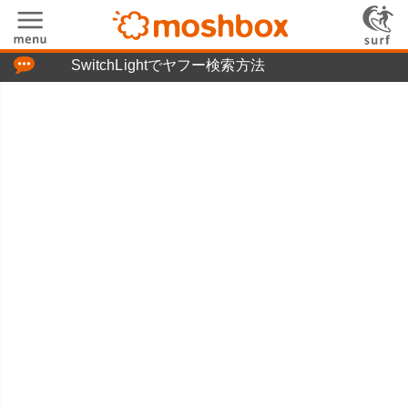
「つぶやき」の使い方
SwitchLightでヤフー検索方法
moshboxについて
moshる!とは
お問い合わせ
ニュースリリース
プライバシーポリシー
利用規約
広告掲載について