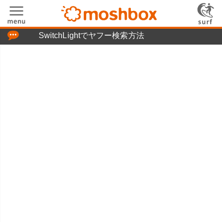
「つぶやき」の使い方
SwitchLightでヤフー検索方法
moshboxについて
moshる!とは
お問い合わせ
ニュースリリース
プライバシーポリシー
利用規約
広告掲載について