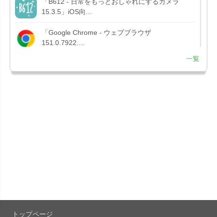
「B612 - 日常をもっとおしゃれにするカメラ
15.3.5」iOS向...
「Google Chrome - ウェブブラウザ
151.0.7922....
一覧
「Microsoft OneDrive 18.7.3」iOS向け最新版を...
「X 12.15」iOS向け最新版をリリース。
「LINE 26.12.0」iOS向け最新版をリリース。
Liguid G...
「Pokémon GO 0.423.1」iOS向け最新版をリリー
ス。
「OneDrive 26.134.0713」Mac向け最新版をリリ
ース。...
トップページ