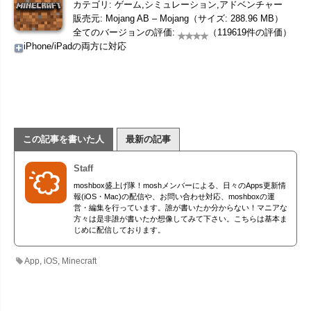
カテゴリ: ゲーム,シミュレーション,アドベンチャー
販売元: Mojang AB – Mojang（サイズ: 288.96 MB）
全てのバージョンの評価:
（119619件の評価）
iPhone/iPadの両方に対応
この記事を書いた人
最新の記事
Staff
moshbox盛上げ隊！moshメンバーによる、日々のApps更新情
報(iOS・Mac)の配信や、お問い合わせ対応、moshboxの運
営・編集を行っています。誰が書いたか分からない！マニアな
方々は是非誰が書いたか想像してみて下さい。こちらは基本ま
じめに配信しております。
App
,
iOS
,
Minecraft