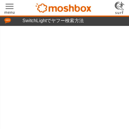
「つぶやき」の使い方
SwitchLightでヤフー検索方法
moshboxについて
moshる!とは
お問い合わせ
ニュースリリース
プライバシーポリシー
利用規約
広告掲載について