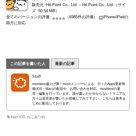
販売元: Hit-Point Co., Ltd. – Hit-Point Co., Ltd.（サイ
ズ: 50.54 MB）
全てのバージョンの評価:
（6985件の評価）
iPhone/iPadの
両方に対応
この記事を書いた人
最新の記事
Staff
moshbox盛上げ隊！moshメンバーによる、日々のApps更新情
報(iOS・Mac)の配信や、お問い合わせ対応、moshboxの運
営・編集を行っています。誰が書いたか分からない！マニアな
方々は是非誰が書いたか想像してみて下さい。こちらは基本ま
じめに配信しております。
App
,
iOS
,
ねこあつめ