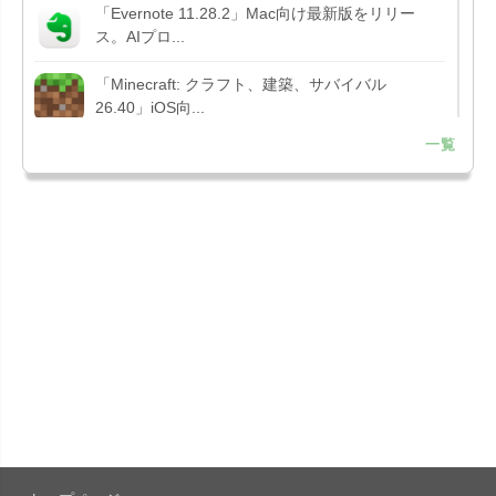
「Evernote 11.28.2」Mac向け最新版をリリー
ス。AIプロ...
「Minecraft: クラフト、建築、サバイバル
26.40」iOS向...
一覧
「Google Chrome - ウェブブラウザ
151.0.7922....
「Microsoft Outlook 5.2630.0」iOS向け最新版...
「Google カレンダー 26.29.4」iOS向け最新版を
リリース。...
「Instagram 441.0.0」iOS向け最新版をリリー
ス。
「Google ドライブ - 安全なオンライン ストレー
ジ 4.2631...