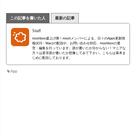
この記事を書いた人
最新の記事
Staff
moshbox盛上げ隊！moshメンバーによる、日々のApps更新情
報(iOS・Mac)の配信や、お問い合わせ対応、moshboxの運
営・編集を行っています。誰が書いたか分からない！マニアな
方々は是非誰が書いたか想像してみて下さい。こちらは基本ま
じめに配信しております。
App