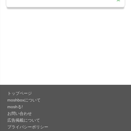
「LINE 26.12.0」iOS向け最新版をリリース。
Liguid G...
「Pokémon GO 0.423.1」iOS向け最新版をリリー
ス。
「OneDrive 26.134.0713」Mac向け最新版をリリ
ース。...
「Microsoft OneDrive 18.6.7」iOS向け最新版を...
「Pokémon GO 0.423.0」iOS向け最新版をリリー
ス。
トップページ
「Evernote 11.28.2」Mac向け最新版をリリー
moshboxについて
ス。AIプロ...
moshる!
お問い合わせ
「Minecraft: クラフト、建築、サバイバル
広告掲載について
26.40」iOS向...
プライバシーポリシー