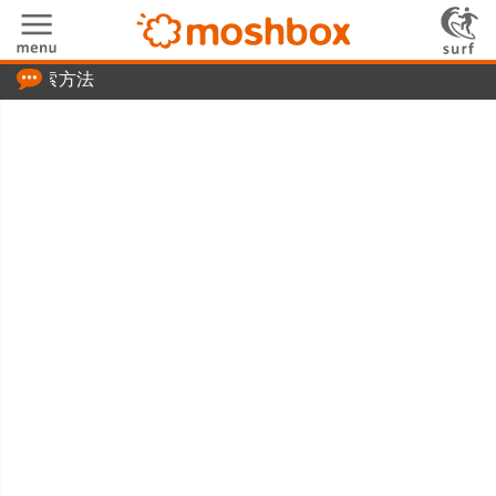
「つぶやき」の使い方
検索方法
moshboxについて
moshる!とは
お問い合わせ
ニュースリリース
プライバシーポリシー
利用規約
広告掲載について