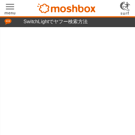
「つぶやき」の使い方
SwitchLightでヤフー検索方法
moshboxについて
moshる!とは
お問い合わせ
ニュースリリース
プライバシーポリシー
利用規約
広告掲載について