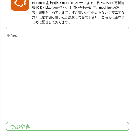
moshbox盛上げ隊！moshメンバーによる、日々のApps更新情
報(iOS・Mac)の配信や、お問い合わせ対応、moshboxの運
営・編集を行っています。誰が書いたか分からない！マニアな
方々は是非誰が書いたか想像してみて下さい。こちらは基本ま
じめに配信しております。
App
つぶやき