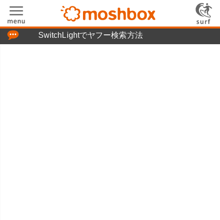
「つぶやき」の使い方
SwitchLightでヤフー検索方法
moshboxについて
moshる!とは
お問い合わせ
ニュースリリース
プライバシーポリシー
利用規約
広告掲載について