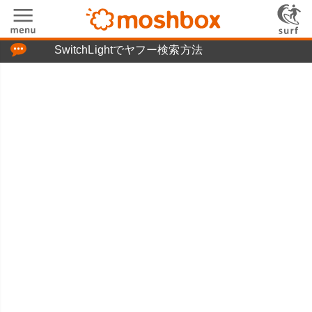
「つぶやき」の使い方
SwitchLightでヤフー検索方法
moshboxについて
moshる!とは
お問い合わせ
ニュースリリース
プライバシーポリシー
利用規約
広告掲載について