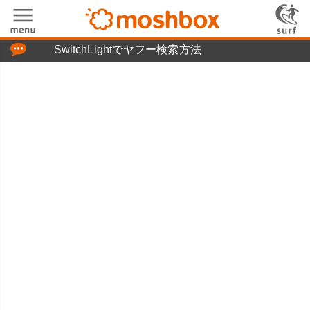
「つぶやき」の使い方
SwitchLightでヤフー検索方法
moshboxについて
moshる!とは
お問い合わせ
ニュースリリース
プライバシーポリシー
利用規約
広告掲載について