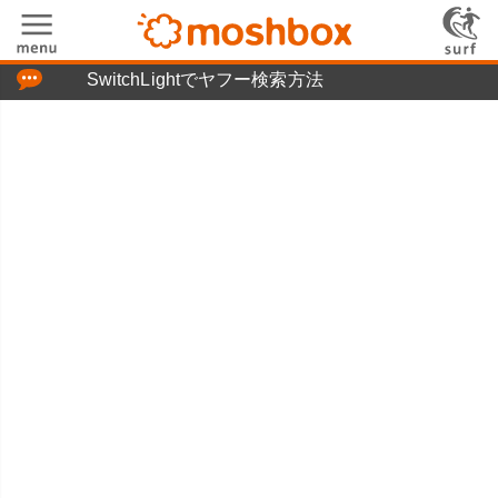
「つぶやき」の使い方
SwitchLightでヤフー検索方法
moshboxについて
moshる!とは
お問い合わせ
ニュースリリース
プライバシーポリシー
利用規約
広告掲載について