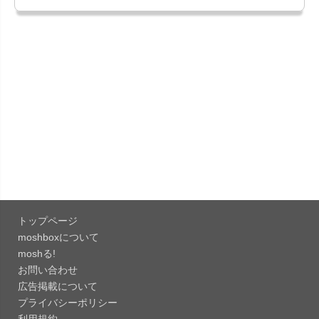
151.0.7922....
「Microsoft Outlook 5.2630.0」iOS向け最新版...
「Google カレンダー 26.29.4」iOS向け最新版を
リリース。...
「Instagram 441.0.0」iOS向け最新版をリリー
ス。
「Google ドライブ - 安全なオンライン ストレー
ジ 4.2631...
トップページ
「Google 翻訳 10.31.311」iOS向け最新版をリリ
moshboxについて
ース。
moshる!
お問い合わせ
「Microsoft Excel 2.112.3」iOS向け最新版をリ
広告掲載について
リ...
プライバシーポリシー
「Microsoft PowerPoint 2.112.3」iOS向け最...
利用規約