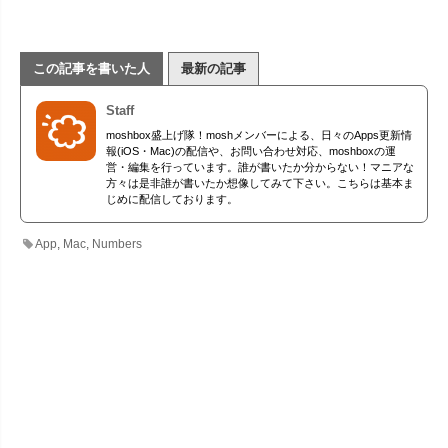
この記事を書いた人
最新の記事
Staff
moshbox盛上げ隊！moshメンバーによる、日々のApps更新情
報(iOS・Mac)の配信や、お問い合わせ対応、moshboxの運
営・編集を行っています。誰が書いたか分からない！マニアな
方々は是非誰が書いたか想像してみて下さい。こちらは基本ま
じめに配信しております。
App
,
Mac
,
Numbers