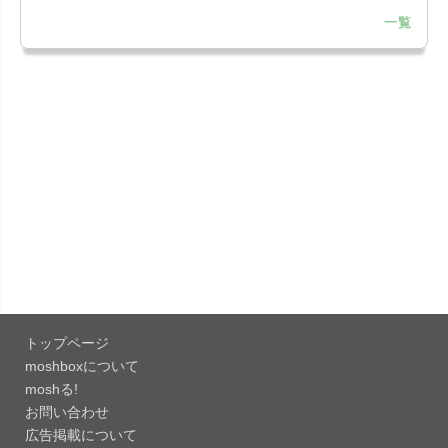
一覧
「LINE 26.12.0」iOS向け最新版をリリース。
Liguid G...
「Pokémon GO 0.423.1」iOS向け最新版をリリー
ス。
「OneDrive 26.134.0713」Mac向け最新版をリリ
ース。...
「Microsoft OneDrive 18.6.7」iOS向け最新版を...
「Pokémon GO 0.423.0」iOS向け最新版をリリー
ス。
トップページ
「Evernote 11.28.2」Mac向け最新版をリリー
moshboxについて
ス。AIプロ...
moshる!
お問い合わせ
「Minecraft: クラフト、建築、サバイバル
広告掲載について
26.40」iOS向...