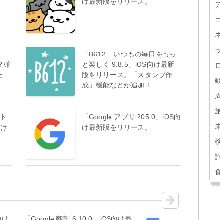
。
け最新版をリリース。
の
「B612 – いつもの毎日をもっ
？確
と楽しく 9.8.5」iOS向け最新
た
版をリリース。「スタンプ作
成」機能などが追加！
ート
「Google アプリ 205.0」iOS向
向け
け最新版をリリース。
S向け
「Google 翻訳 6.10.0」iOS向け最