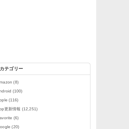
「LINE 26.12.0」iOS向け最新版を
リリース。Liguid G...
「Pokémon GO 0.423.1」iOS向け
最新版をリリース。
「OneDrive 26.134.0713」Mac向
け最新版をリリース。...
「Microsoft OneDrive 18.6.7」iOS
向け最新版を...
カテゴリー
「Pokémon GO 0.423.0」iOS向け
mazon
(8)
最新版をリリース。
ndroid
(100)
「Evernote 11.28.2」Mac向け最新
pple
(116)
版をリリース。AIプロ...
App更新情報
(12,251)
「Minecraft: クラフト、建築、サバ
avorite
(6)
イバル 26.40」iOS向...
oogle
(20)