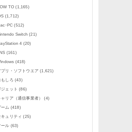
「Google Chrome - ウェブブラウ
OW TO
(1,165)
ザ 151.0.7922....
OS
(1,712)
「Microsoft Outlook 5.2630.0」iOS
ac･PC
(512)
向け最新版...
intendo Switch
(21)
「Google カレンダー 26.29.4」iOS
layStation 4
(20)
向け最新版をリリース。...
NS
(161)
「Instagram 441.0.0」iOS向け最新
indows
(418)
版をリリース。
アプリ・ソフトウエア
(1,621)
おもしろ
「Google ドライブ - 安全なオンラ
(43)
イン ストレージ 4.2631...
ガジェット
(86)
キャリア（通信事業者）
(4)
ゲーム
(418)
セキュリティ
(25)
ツール
(63)