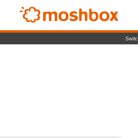
SwitchLightでヤ