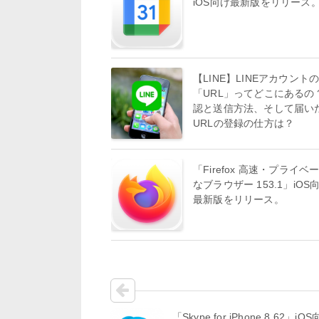
iOS向け最新版をリリース
【LINE】LINEアカウント
「URL」ってどこにあるの
認と送信方法、そして届い
URLの登録の仕方は？
「Firefox 高速・プライベ
なブラウザー 153.1」iOS
最新版をリリース。
「Skype for iPhone 8.62」iO