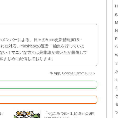
H
i
M
N
P
shメンバーによる、日々のApps更新情報(iOS・
合わせ対応、moshboxの運営・編集を行っていま
S
ない！マニアな方々は是非誰が書いたか想像して
W
本まじめに配信しております。
App
,
Google Chrome
,
iOS
.1」
「-ねこあつめ- 1.14.9」iOS向