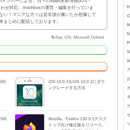
shメンバーによる、日々のApps更新情報(iOS・
H
合わせ対応、moshboxの運営・編集を行っていま
ない！マニアな方々は是非誰が書いたか想像して
i
本まじめに配信しております。
M
N
App
,
iOS
,
Microsoft Outlook
P
S
W
OS向
iOS 10.0.3をiOS 10.0.2にダウ
ングレードする方法
OS向
Mozilla、Firefox 130.0.1デスク
トップ向け修正版をリリース。