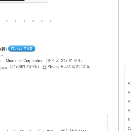
(無料)
ネス
on – Microsoft Corporation（サイズ: 317.81 MB）
（94708件の評価）
iPhone/iPadの両方に対応
A
A
A
F
G