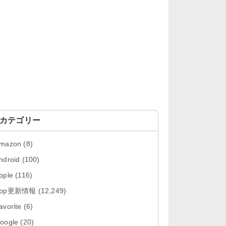
「OneDrive 26.134.0713」Mac向
け最新版をリリース。...
「Microsoft OneDrive 18.6.7」iOS
向け最新版を...
「Pokémon GO 0.423.0」iOS向け
最新版をリリース。
「Evernote 11.28.2」Mac向け最新
版をリリース。AIプロ...
カテゴリー
「Minecraft: クラフト、建築、サバ
mazon
(8)
イバル 26.40」iOS向...
ndroid
(100)
「Google Chrome - ウェブブラウ
pple
(116)
ザ 151.0.7922....
App更新情報
(12,249)
「Microsoft Outlook 5.2630.0」iOS
avorite
(6)
向け最新版...
oogle
(20)