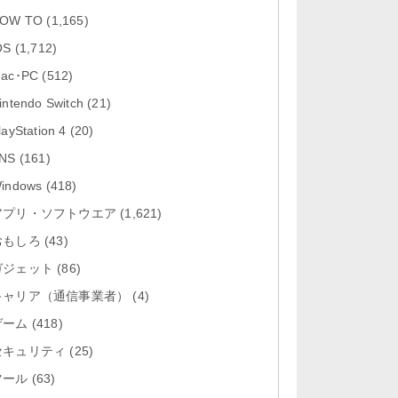
「Google カレンダー 26.29.4」iOS
OW TO
(1,165)
向け最新版をリリース。...
OS
(1,712)
「Instagram 441.0.0」iOS向け最新
ac･PC
(512)
版をリリース。
intendo Switch
(21)
「Google ドライブ - 安全なオンラ
layStation 4
(20)
イン ストレージ 4.2631...
NS
(161)
「Google 翻訳 10.31.311」iOS向
indows
(418)
け最新版をリリース。
アプリ・ソフトウエア
(1,621)
おもしろ
「Microsoft Excel 2.112.3」iOS向
(43)
け最新版をリリ...
ガジェット
(86)
キャリア（通信事業者）
(4)
ゲーム
(418)
セキュリティ
(25)
ツール
(63)