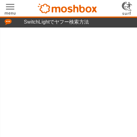
「つぶやき」の使い方
SwitchLightでヤフー検索方法
moshboxについて
moshる!とは
お問い合わせ
ニュースリリース
プライバシーポリシー
利用規約
広告掲載について