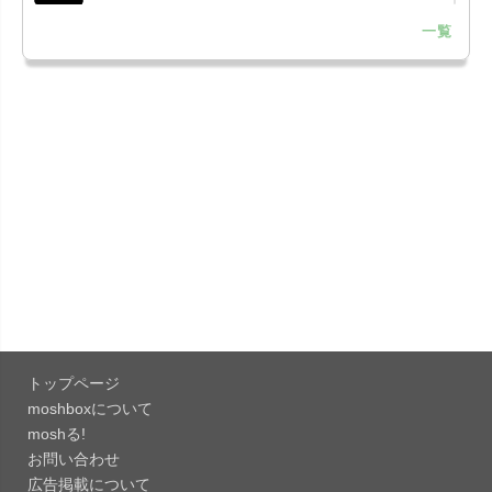
一覧
「LINE 26.12.0」iOS向け最新版をリリース。
Liguid G...
「Pokémon GO 0.423.1」iOS向け最新版をリリー
ス。
「OneDrive 26.134.0713」Mac向け最新版をリリ
ース。...
「Microsoft OneDrive 18.6.7」iOS向け最新版を...
「Pokémon GO 0.423.0」iOS向け最新版をリリー
ス。
トップページ
「Evernote 11.28.2」Mac向け最新版をリリー
moshboxについて
ス。AIプロ...
moshる!
お問い合わせ
「Minecraft: クラフト、建築、サバイバル
広告掲載について
26.40」iOS向...