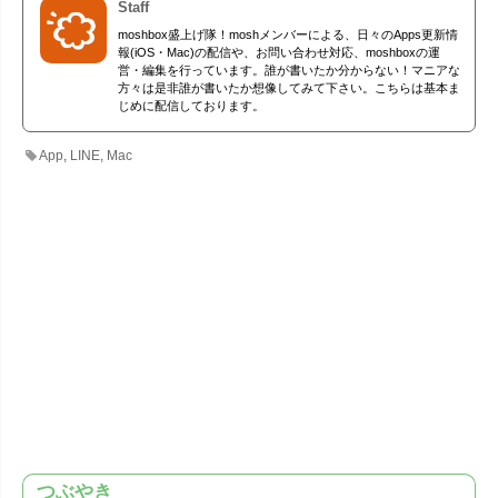
Staff
moshbox盛上げ隊！moshメンバーによる、日々のApps更新情
報(iOS・Mac)の配信や、お問い合わせ対応、moshboxの運
営・編集を行っています。誰が書いたか分からない！マニアな
方々は是非誰が書いたか想像してみて下さい。こちらは基本ま
じめに配信しております。
App
,
LINE
,
Mac
つぶやき