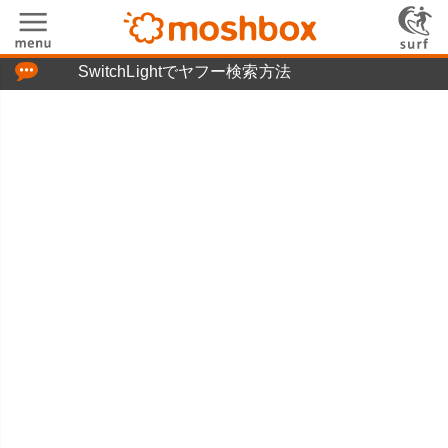
「つぶやき」の使い方
SwitchLightでヤフー検索方法
moshboxについて
moshる!とは
お問い合わせ
ニュースリリース
プライバシーポリシー
利用規約
広告掲載について