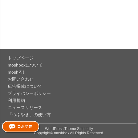
「OneDrive 26.134.0713」Mac向け最新版をリリ
ース。...
「Microsoft OneDrive 18.6.7」iOS向け最新版を...
「Pokémon GO 0.423.0」iOS向け最新版をリリー
ス。
トップページ
「Evernote 11.28.2」Mac向け最新版をリリー
moshboxについて
ス。AIプロ...
moshる!
お問い合わせ
「Minecraft: クラフト、建築、サバイバル
広告掲載について
26.40」iOS向...
プライバシーポリシー
「Google Chrome - ウェブブラウザ
利用規約
151.0.7922....
ニュースリリース
「つぶやき」の使い方
「Microsoft Outlook 5.2630.0」iOS向け最新版...
WordPress Theme
Simplicity
Copyright©
moshbox
All Rights Reserved.