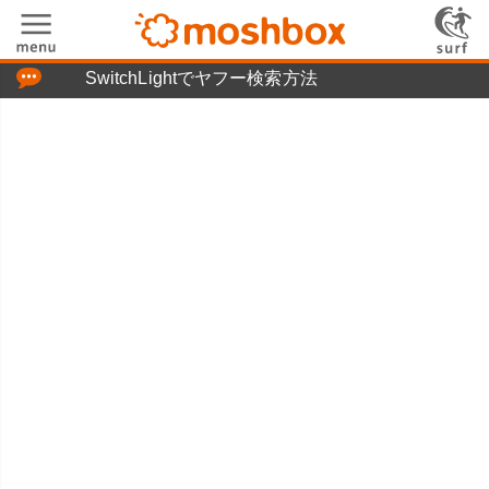
「つぶやき」の使い方
SwitchLightでヤフー検索方法
moshboxについて
moshる!とは
お問い合わせ
ニュースリリース
プライバシーポリシー
利用規約
広告掲載について