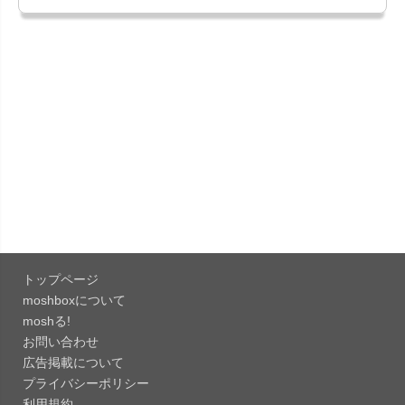
ス。
「B612 - 日常をもっとおしゃれにするカメラ
15.3.5」iOS向...
「Google Chrome - ウェブブラウザ
151.0.7922....
「Microsoft OneDrive 18.7.3」iOS向け最新版を...
「X 12.15」iOS向け最新版をリリース。
トップページ
「LINE 26.12.0」iOS向け最新版をリリース。
moshboxについて
Liguid G...
moshる!
お問い合わせ
「Pokémon GO 0.423.1」iOS向け最新版をリリー
広告掲載について
ス。
プライバシーポリシー
「OneDrive 26.134.0713」Mac向け最新版をリリ
利用規約