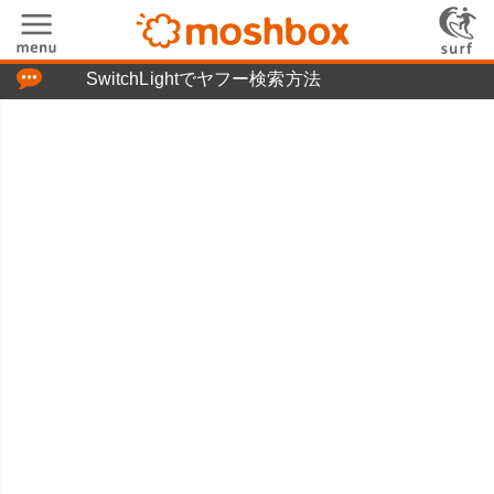
「つぶやき」の使い方
SwitchLightでヤフー検索方法
moshboxについて
moshる!とは
お問い合わせ
ニュースリリース
プライバシーポリシー
利用規約
広告掲載について