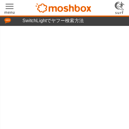
「つぶやき」の使い方
SwitchLightでヤフー検索方法
moshboxについて
moshる!とは
お問い合わせ
ニュースリリース
プライバシーポリシー
利用規約
広告掲載について