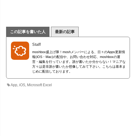
この記事を書いた人
最新の記事
Staff
moshbox盛上げ隊！moshメンバーによる、日々のApps更新情
報(iOS・Mac)の配信や、お問い合わせ対応、moshboxの運
営・編集を行っています。誰が書いたか分からない！マニアな
方々は是非誰が書いたか想像してみて下さい。こちらは基本ま
じめに配信しております。
App
,
iOS
,
Microsoft Excel