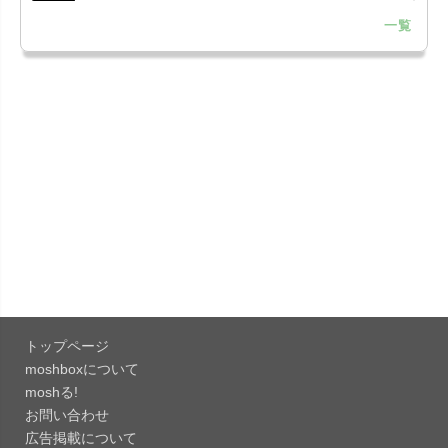
一覧
「LINE 26.12.0」iOS向け最新版をリリース。
Liguid G...
「Pokémon GO 0.423.1」iOS向け最新版をリリー
ス。
「OneDrive 26.134.0713」Mac向け最新版をリリ
ース。...
「Microsoft OneDrive 18.6.7」iOS向け最新版を...
「Pokémon GO 0.423.0」iOS向け最新版をリリー
ス。
トップページ
「Evernote 11.28.2」Mac向け最新版をリリー
moshboxについて
ス。AIプロ...
moshる!
お問い合わせ
「Minecraft: クラフト、建築、サバイバル
広告掲載について
26.40」iOS向...