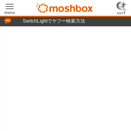
「つぶやき」の使い方
SwitchLightでヤフー検索方法
moshboxについて
moshる!とは
お問い合わせ
ニュースリリース
プライバシーポリシー
利用規約
広告掲載について