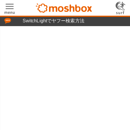
「つぶやき」の使い方
SwitchLightでヤフー検索方法
moshboxについて
moshる!とは
お問い合わせ
ニュースリリース
プライバシーポリシー
利用規約
広告掲載について