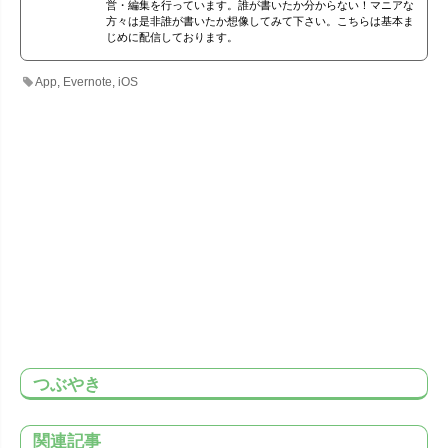
営・編集を行っています。誰が書いたか分からない！マニアな
方々は是非誰が書いたか想像してみて下さい。こちらは基本ま
じめに配信しております。
App
,
Evernote
,
iOS
つぶやき
関連記事