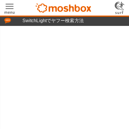
「つぶやき」の使い方
SwitchLightでヤフー検索方法
moshboxについて
moshる!とは
お問い合わせ
ニュースリリース
プライバシーポリシー
利用規約
広告掲載について