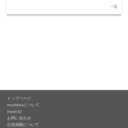
一覧
「LINE 26.12.0」iOS向け最新版をリリース。
Liguid G...
「Pokémon GO 0.423.1」iOS向け最新版をリリー
ス。
「OneDrive 26.134.0713」Mac向け最新版をリリ
ース。...
「Microsoft OneDrive 18.6.7」iOS向け最新版を...
「Pokémon GO 0.423.0」iOS向け最新版をリリー
ス。
トップページ
「Evernote 11.28.2」Mac向け最新版をリリー
moshboxについて
ス。AIプロ...
moshる!
お問い合わせ
「Minecraft: クラフト、建築、サバイバル
広告掲載について
26.40」iOS向...