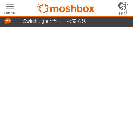
「つぶやき」の使い方
SwitchLightでヤフー検索方法
moshboxについて
moshる!とは
お問い合わせ
ニュースリリース
プライバシーポリシー
利用規約
広告掲載について