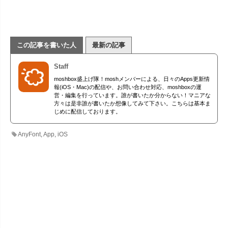
この記事を書いた人
最新の記事
Staff
moshbox盛上げ隊！moshメンバーによる、日々のApps更新情
報(iOS・Mac)の配信や、お問い合わせ対応、moshboxの運
営・編集を行っています。誰が書いたか分からない！マニアな
方々は是非誰が書いたか想像してみて下さい。こちらは基本ま
じめに配信しております。
AnyFont
,
App
,
iOS