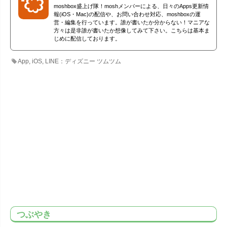
moshbox盛上げ隊！moshメンバーによる、日々のApps更新情
報(iOS・Mac)の配信や、お問い合わせ対応、moshboxの運
営・編集を行っています。誰が書いたか分からない！マニアな
方々は是非誰が書いたか想像してみて下さい。こちらは基本ま
じめに配信しております。
App
,
iOS
,
LINE：ディズニー ツムツム
つぶやき