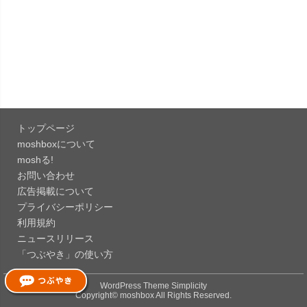
「OneDrive 26.134.0713」Mac向け最新版をリリ
ース。...
「Microsoft OneDrive 18.6.7」iOS向け最新版を...
「Pokémon GO 0.423.0」iOS向け最新版をリリー
ス。
トップページ
「Evernote 11.28.2」Mac向け最新版をリリー
moshboxについて
ス。AIプロ...
moshる!
お問い合わせ
「Minecraft: クラフト、建築、サバイバル
広告掲載について
26.40」iOS向...
プライバシーポリシー
「Google Chrome - ウェブブラウザ
利用規約
151.0.7922....
ニュースリリース
「つぶやき」の使い方
「Microsoft Outlook 5.2630.0」iOS向け最新版...
WordPress Theme
Simplicity
Copyright©
moshbox
All Rights Reserved.