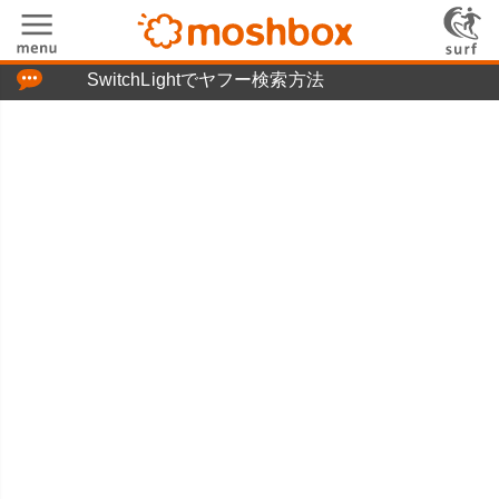
「つぶやき」の使い方
SwitchLightでヤフー検索方法
moshboxについて
moshる!とは
お問い合わせ
ニュースリリース
プライバシーポリシー
利用規約
広告掲載について