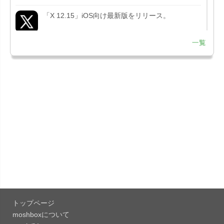
「X 12.15」iOS向け最新版をリリース。
一覧
「LINE 26.12.0」iOS向け最新版をリリース。
Liguid G...
「Pokémon GO 0.423.1」iOS向け最新版をリリー
ス。
「OneDrive 26.134.0713」Mac向け最新版をリリ
ース。...
「Microsoft OneDrive 18.6.7」iOS向け最新版を...
「Pokémon GO 0.423.0」iOS向け最新版をリリー
ス。
トップページ
「Evernote 11.28.2」Mac向け最新版をリリー
moshboxについて
ス。AIプロ...