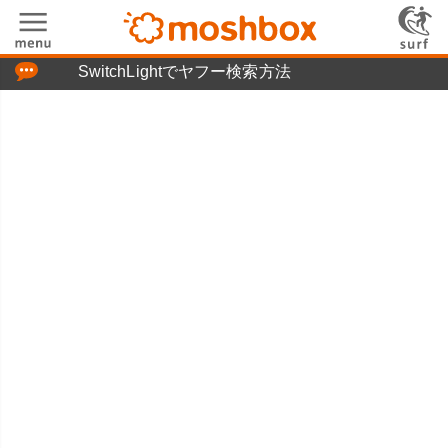
「つぶやき」の使い方
SwitchLightでヤフー検索方法
moshboxについて
moshる!とは
お問い合わせ
ニュースリリース
プライバシーポリシー
利用規約
広告掲載について