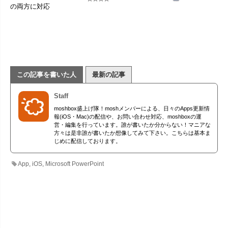
の両方に対応
この記事を書いた人
最新の記事
Staff
moshbox盛上げ隊！moshメンバーによる、日々のApps更新情
報(iOS・Mac)の配信や、お問い合わせ対応、moshboxの運
営・編集を行っています。誰が書いたか分からない！マニアな
方々は是非誰が書いたか想像してみて下さい。こちらは基本ま
じめに配信しております。
App
,
iOS
,
Microsoft PowerPoint