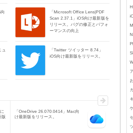
H
S向
「Microsoft Office Lens|PDF
i
Scan 2.37.1」iOS向け最新版を
リリース。バグの修正とパフォ
M
ーマンスの向上
N
P
ニュ
「Twitter ツイッター 8.74」
S
を
iOS向け最新版をリリース。
W
れに
「OneDrive 26.070.0414」Mac向
新版
け最新版をリリース。