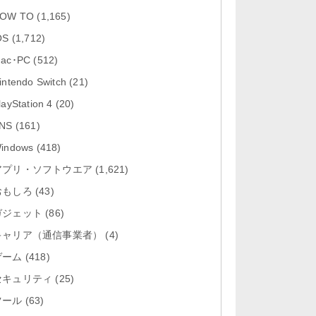
「Google カレンダー 26.29.4」iOS
OW TO
(1,165)
向け最新版をリリース。...
OS
(1,712)
「Instagram 441.0.0」iOS向け最新
ac･PC
(512)
版をリリース。
intendo Switch
(21)
「Google ドライブ - 安全なオンラ
layStation 4
(20)
イン ストレージ 4.2631...
NS
(161)
「Google 翻訳 10.31.311」iOS向
indows
(418)
け最新版をリリース。
アプリ・ソフトウエア
(1,621)
おもしろ
「Microsoft Excel 2.112.3」iOS向
(43)
け最新版をリリ...
ガジェット
(86)
キャリア（通信事業者）
(4)
ゲーム
(418)
セキュリティ
(25)
ツール
(63)