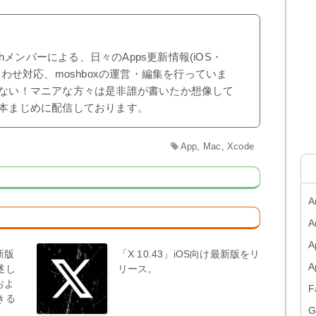
shメンバーによる、日々のApps更新情報(iOS・
合わせ対応、moshboxの運営・編集を行っていま
ない！マニアな方々は是非誰が書いたか想像して
本まじめに配信しております。
App
,
Mac
,
Xcode
A
A
A
最新版
「X 10.43」iOS向け最新版をリ
述し
リース。
およ
F
きる
G