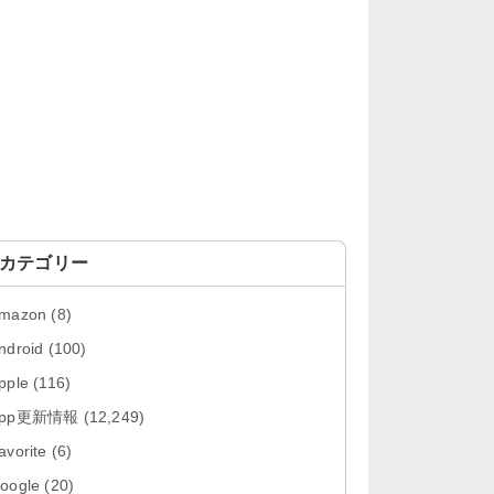
「OneDrive 26.134.0713」Mac向
け最新版をリリース。...
「Microsoft OneDrive 18.6.7」iOS
向け最新版を...
「Pokémon GO 0.423.0」iOS向け
最新版をリリース。
「Evernote 11.28.2」Mac向け最新
版をリリース。AIプロ...
カテゴリー
「Minecraft: クラフト、建築、サバ
mazon
(8)
イバル 26.40」iOS向...
ndroid
(100)
「Google Chrome - ウェブブラウ
pple
(116)
ザ 151.0.7922....
App更新情報
(12,249)
「Microsoft Outlook 5.2630.0」iOS
avorite
(6)
向け最新版...
oogle
(20)