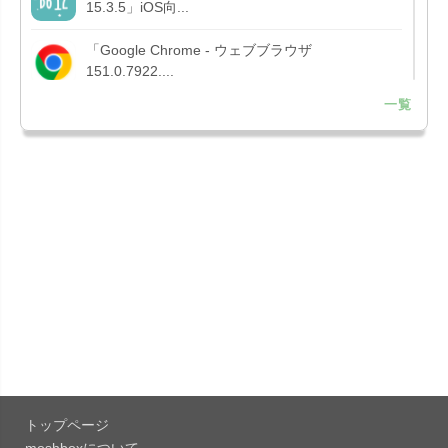
15.3.5」iOS向...
「Google Chrome - ウェブブラウザ
151.0.7922....
一覧
「Microsoft OneDrive 18.7.3」iOS向け最新版を...
「X 12.15」iOS向け最新版をリリース。
「LINE 26.12.0」iOS向け最新版をリリース。
Liguid G...
「Pokémon GO 0.423.1」iOS向け最新版をリリー
ス。
「OneDrive 26.134.0713」Mac向け最新版をリリ
ース。...
トップページ
「Microsoft OneDrive 18.6.7」iOS向け最新版を...
moshboxについて