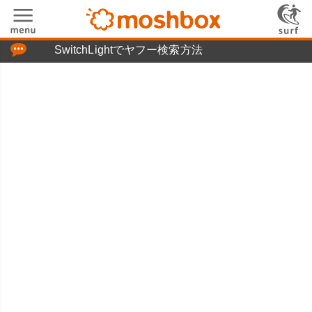
「つぶやき」の使い方
SwitchLightでヤフー検索方法
moshboxについて
moshる!とは
お問い合わせ
ニュースリリース
プライバシーポリシー
利用規約
広告掲載について