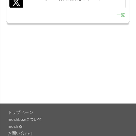
一覧
「LINE 26.12.0」iOS向け最新版をリリース。
Liguid G...
「Pokémon GO 0.423.1」iOS向け最新版をリリー
ス。
「OneDrive 26.134.0713」Mac向け最新版をリリ
ース。...
「Microsoft OneDrive 18.6.7」iOS向け最新版を...
「Pokémon GO 0.423.0」iOS向け最新版をリリー
ス。
トップページ
「Evernote 11.28.2」Mac向け最新版をリリー
moshboxについて
ス。AIプロ...
moshる!
お問い合わせ
「Minecraft: クラフト、建築、サバイバル