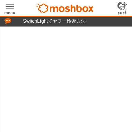
「つぶやき」の使い方
SwitchLightでヤフー検索方法
moshboxについて
moshる!とは
お問い合わせ
ニュースリリース
プライバシーポリシー
利用規約
広告掲載について