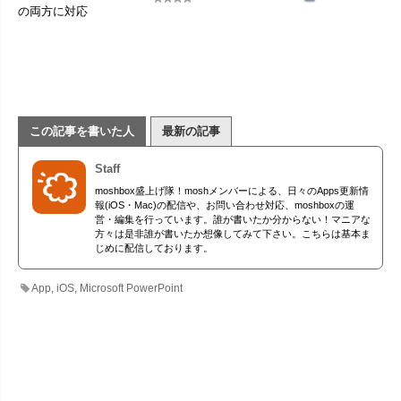
の両方に対応
この記事を書いた人
最新の記事
Staff
moshbox盛上げ隊！moshメンバーによる、日々のApps更新情
報(iOS・Mac)の配信や、お問い合わせ対応、moshboxの運
営・編集を行っています。誰が書いたか分からない！マニアな
方々は是非誰が書いたか想像してみて下さい。こちらは基本ま
じめに配信しております。
App
,
iOS
,
Microsoft PowerPoint