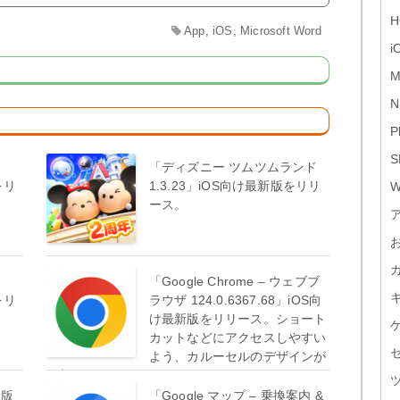
H
App
,
iOS
,
Microsoft Word
i
M
N
P
S
「ディズニー ツムツムランド
をリ
1.3.23」iOS向け最新版をリリ
W
ース。
「Google Chrome – ウェブブ
をリ
ラウザ 124.0.6367.68」iOS向
け最新版をリリース。ショート
カットなどにアクセスしやすい
よう、カルーセルのデザインが
一新されました。
新版
「Google マップ – 乗換案内 &