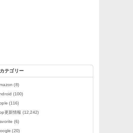
「Google カレンダー 26.29.4」iOS
向け最新版をリリース。...
「Instagram 441.0.0」iOS向け最新
版をリリース。
「Google ドライブ - 安全なオンラ
イン ストレージ 4.2631...
「Google 翻訳 10.31.311」iOS向
け最新版をリリース。
カテゴリー
「Microsoft Excel 2.112.3」iOS向
mazon
(8)
け最新版をリリ...
ndroid
(100)
「Microsoft PowerPoint 2.112.3」
pple
(116)
iOS向け最...
App更新情報
(12,242)
「Microsoft Word 2.112.3」iOS向
avorite
(6)
け最新版をリリー...
oogle
(20)