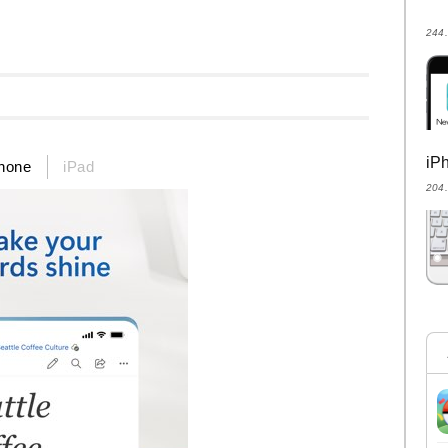
24
i
hone
iPad
20