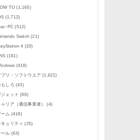
「Firefox 高速・プライベートなブ
OW TO
(1,165)
ラウザー 153.2」iOS向け...
OS
(1,712)
「Google アプリ 432.8」iOS向け
ac･PC
(512)
最新版をリリース。
intendo Switch
(21)
「X 12.14」iOS向け最新版をリリ
layStation 4
(20)
ース。
NS
(161)
「LINE 26.3.1」Mac向け最新版を
indows
(418)
リリース。
アプリ・ソフトウエア
(1,621)
おもしろ
「YouTube 21.31.3」iOS向け最新
(43)
版をリリース。
ガジェット
(86)
キャリア（通信事業者）
(4)
ゲーム
(418)
セキュリティ
(25)
ツール
(63)