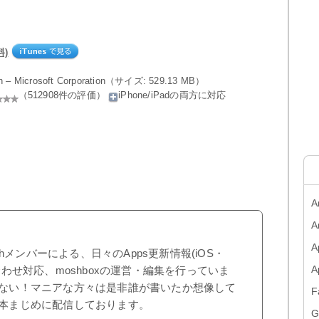
料)
on – Microsoft Corporation（サイズ: 529.13 MB）
（512908件の評価）
iPhone/iPadの両方に対応
A
A
A
shメンバーによる、日々のApps更新情報(iOS・
合わせ対応、moshboxの運営・編集を行っていま
ない！マニアな方々は是非誰が書いたか想像して
F
本まじめに配信しております。
G