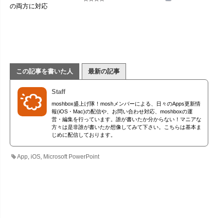
の両方に対応
この記事を書いた人
最新の記事
Staff
moshbox盛上げ隊！moshメンバーによる、日々のApps更新情
報(iOS・Mac)の配信や、お問い合わせ対応、moshboxの運
営・編集を行っています。誰が書いたか分からない！マニアな
方々は是非誰が書いたか想像してみて下さい。こちらは基本ま
じめに配信しております。
App
,
iOS
,
Microsoft PowerPoint