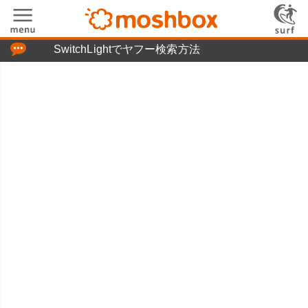
「つぶやき」の使い方
SwitchLightでヤフー検索方法
moshboxについて
moshる!とは
お問い合わせ
ニュースリリース
プライバシーポリシー
利用規約
広告掲載について