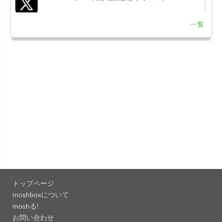
一覧
「LINE 26.12.0」iOS向け最新版をリリース。
Liguid G...
「Pokémon GO 0.423.1」iOS向け最新版をリリー
ス。
「OneDrive 26.134.0713」Mac向け最新版をリリ
ース。...
「Microsoft OneDrive 18.6.7」iOS向け最新版を...
「Pokémon GO 0.423.0」iOS向け最新版をリリー
ス。
トップページ
「Evernote 11.28.2」Mac向け最新版をリリー
moshboxについて
ス。AIプロ...
moshる!
お問い合わせ
「Minecraft: クラフト、建築、サバイバル