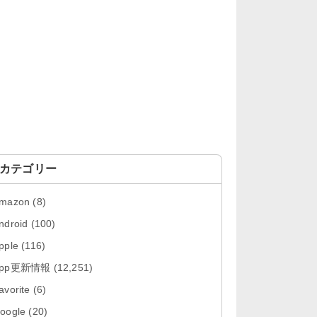
「LINE 26.12.0」iOS向け最新版を
リリース。Liguid G...
「Pokémon GO 0.423.1」iOS向け
最新版をリリース。
「OneDrive 26.134.0713」Mac向
け最新版をリリース。...
「Microsoft OneDrive 18.6.7」iOS
向け最新版を...
カテゴリー
「Pokémon GO 0.423.0」iOS向け
mazon
(8)
最新版をリリース。
ndroid
(100)
「Evernote 11.28.2」Mac向け最新
pple
(116)
版をリリース。AIプロ...
App更新情報
(12,251)
「Minecraft: クラフト、建築、サバ
avorite
(6)
イバル 26.40」iOS向...
oogle
(20)