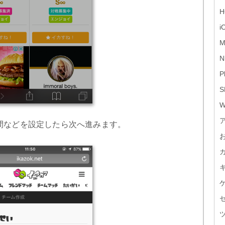
H
i
M
N
P
S
W
間などを設定したら次へ進みます。