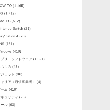
「Google Chrome - ウェブブラウ
OW TO
(1,165)
ザ 151.0.7922....
OS
(1,712)
「Microsoft Outlook 5.2630.0」iOS
ac･PC
(512)
向け最新版...
intendo Switch
(21)
「Google カレンダー 26.29.4」iOS
layStation 4
(20)
向け最新版をリリース。...
NS
(161)
「Instagram 441.0.0」iOS向け最新
indows
(418)
版をリリース。
アプリ・ソフトウエア
(1,621)
おもしろ
「Google ドライブ - 安全なオンラ
(43)
イン ストレージ 4.2631...
ガジェット
(86)
キャリア（通信事業者）
(4)
ゲーム
(418)
セキュリティ
(25)
ツール
(63)