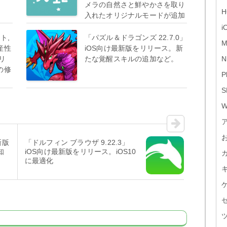
メラの自然さと鮮やかさを取り
H
入れたオリジナルモードが追加
など
i
スト,
「パズル＆ドラゴンズ 22.7.0」
M
産性
iOS向け最新版をリリース。新
リリ
たな覚醒スキルの追加など。
N
の修
P
S
W
新版
「ドルフィン ブラウザ 9.22.3」
知
iOS向け最新版をリリース。iOS10
に最適化