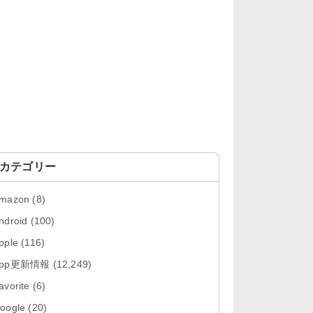
「OneDrive 26.134.0713」Mac向
け最新版をリリース。...
「Microsoft OneDrive 18.6.7」iOS
向け最新版を...
「Pokémon GO 0.423.0」iOS向け
最新版をリリース。
「Evernote 11.28.2」Mac向け最新
版をリリース。AIプロ...
カテゴリー
「Minecraft: クラフト、建築、サバ
mazon
(8)
イバル 26.40」iOS向...
ndroid
(100)
「Google Chrome - ウェブブラウ
pple
(116)
ザ 151.0.7922....
App更新情報
(12,249)
「Microsoft Outlook 5.2630.0」iOS
avorite
(6)
向け最新版...
oogle
(20)