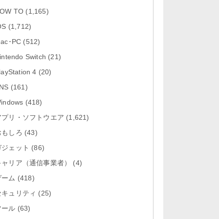
「Google カレンダー 26.29.4」iOS
OW TO
(1,165)
向け最新版をリリース。...
OS
(1,712)
「Instagram 441.0.0」iOS向け最新
ac･PC
(512)
版をリリース。
intendo Switch
(21)
「Google ドライブ - 安全なオンラ
layStation 4
(20)
イン ストレージ 4.2631...
NS
(161)
「Google 翻訳 10.31.311」iOS向
indows
(418)
け最新版をリリース。
アプリ・ソフトウエア
(1,621)
おもしろ
「Microsoft Excel 2.112.3」iOS向
(43)
け最新版をリリ...
ガジェット
(86)
キャリア（通信事業者）
(4)
ゲーム
(418)
セキュリティ
(25)
ツール
(63)