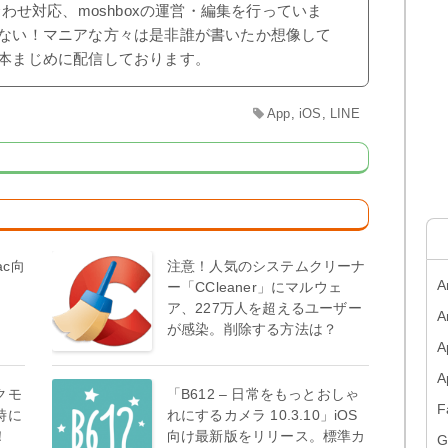
合わせ対応、moshboxの運営・編集を行っていま
ない！マニアな方々は是非誰が書いたか想像して
本まじめに配信しております。
App
,
iOS
,
LINE
ac向
注意！人気のシステムクリーナ
A
ー「CCleaner」にマルウェ
ア、227万人を超えるユーザー
A
が感染。削除する方法は？
A
クモ
「B612 – 日常をもっとおしゃ
F
時に
れにするカメラ 10.3.10」iOS
！
向け最新版をリリース。標準カ
G