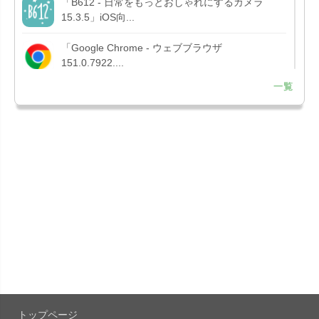
「B612 - 日常をもっとおしゃれにするカメラ
15.3.5」iOS向...
「Google Chrome - ウェブブラウザ
151.0.7922....
一覧
「Microsoft OneDrive 18.7.3」iOS向け最新版を...
「X 12.15」iOS向け最新版をリリース。
「LINE 26.12.0」iOS向け最新版をリリース。
Liguid G...
「Pokémon GO 0.423.1」iOS向け最新版をリリー
ス。
「OneDrive 26.134.0713」Mac向け最新版をリリ
ース。...
トップページ