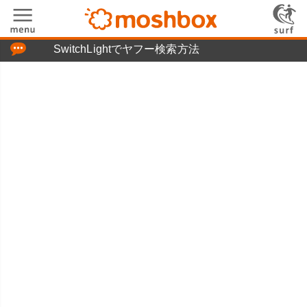
「つぶやき」の使い方
SwitchLightでヤフー検索方法
moshboxについて
moshる!とは
お問い合わせ
ニュースリリース
プライバシーポリシー
利用規約
広告掲載について