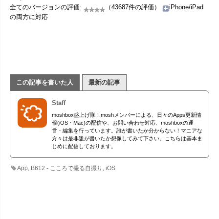
全てのバージョンの評価:
（43687件の評価）
iPhone/iPad
の両方に対応
この記事を書いた人
最新の記事
Staff
moshbox盛上げ隊！moshメンバーによる、日々のApps更新情
報(iOS・Mac)の配信や、お問い合わせ対応、moshboxの運
営・編集を行っています。誰が書いたか分からない！マニアな
方々は是非誰が書いたか想像してみて下さい。こちらは基本ま
じめに配信しております。
App
,
B612 - こころで撮る自撮り
,
iOS