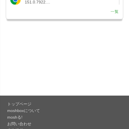
151.0.7922....
一覧
「Microsoft OneDrive 18.7.3」iOS向け最新版を...
「X 12.15」iOS向け最新版をリリース。
「LINE 26.12.0」iOS向け最新版をリリース。
Liguid G...
「Pokémon GO 0.423.1」iOS向け最新版をリリー
ス。
「OneDrive 26.134.0713」Mac向け最新版をリリ
ース。...
トップページ
「Microsoft OneDrive 18.6.7」iOS向け最新版を...
moshboxについて
moshる!
お問い合わせ
「Pokémon GO 0.423.0」iOS向け最新版をリリー