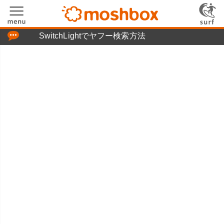
「つぶやき」の使い方
SwitchLightでヤフー検索方法
moshboxについて
moshる!とは
お問い合わせ
ニュースリリース
プライバシーポリシー
利用規約
広告掲載について