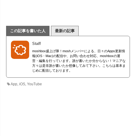
この記事を書いた人
最新の記事
Staff
moshbox盛上げ隊！moshメンバーによる、日々のApps更新情
報(iOS・Mac)の配信や、お問い合わせ対応、moshboxの運
営・編集を行っています。誰が書いたか分からない！マニアな
方々は是非誰が書いたか想像してみて下さい。こちらは基本ま
じめに配信しております。
App
,
iOS
,
YouTube