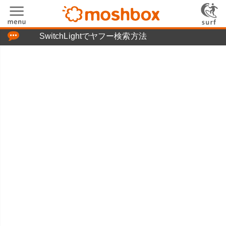
「つぶやき」の使い方
SwitchLightでヤフー検索方法
moshboxについて
moshる!とは
お問い合わせ
ニュースリリース
プライバシーポリシー
利用規約
広告掲載について