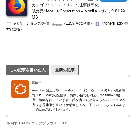
カテゴリ: ユーティリティ,仕事効率化
販売元: Mozilla Corporation – Mozilla（サイズ: 81.29
MB）
全てのバージョンの評価:
（1159件の評価）
iPhone/iPadの両
方に対応
この記事を書いた人
最新の記事
Staff
moshbox盛上げ隊！moshメンバーによる、日々のApps更新情
報(iOS・Mac)の配信や、お問い合わせ対応、moshboxの運
営・編集を行っています。誰が書いたか分からない！マニアな
方々は是非誰が書いたか想像してみて下さい。こちらは基本ま
じめに配信しております。
App
,
Firefox ウェブブラウザー
,
iOS