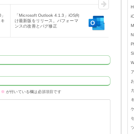
H
0」
「Microsoft Outlook 4.1.3」iOS向
i
ッキ
け最新版をリリース。パフォーマ
M
ンスの改善とバグ修正
N
P
S
W
※
が付いている欄は必須項目です