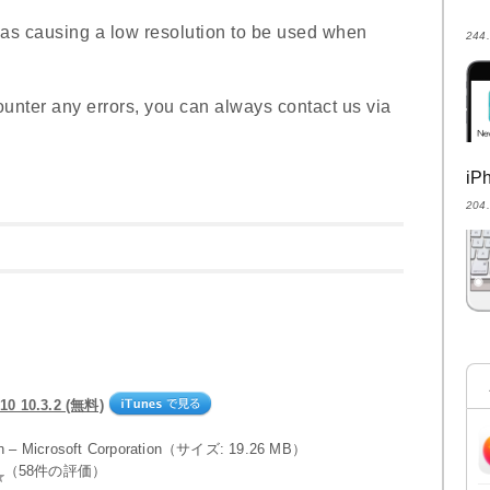
 was causing a low resolution to be used when
24
ounter any errors, you can always contact us via
i
20
10 10.3.2 (無料)
on – Microsoft Corporation（サイズ: 19.26 MB）
（58件の評価）