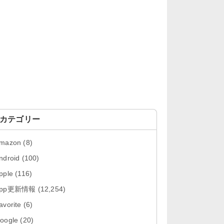
「Google Chrome - ウェブブラウ
ザ 151.0.7922....
「Microsoft OneDrive 18.7.3」iOS
向け最新版を...
「X 12.15」iOS向け最新版をリリ
ース。
「LINE 26.12.0」iOS向け最新版を
リリース。Liguid G...
カテゴリー
「Pokémon GO 0.423.1」iOS向け
mazon
(8)
最新版をリリース。
ndroid
(100)
「OneDrive 26.134.0713」Mac向
pple
(116)
け最新版をリリース。...
App更新情報
(12,254)
「Microsoft OneDrive 18.6.7」iOS
avorite
(6)
向け最新版を...
oogle
(20)