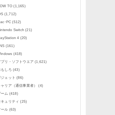
「Pokémon GO 0.423.0」iOS向け
OW TO
(1,165)
最新版をリリース。
OS
(1,712)
「Evernote 11.28.2」Mac向け最新
ac･PC
(512)
版をリリース。AIプロ...
intendo Switch
(21)
「Minecraft: クラフト、建築、サバ
layStation 4
(20)
イバル 26.40」iOS向...
NS
(161)
「Google Chrome - ウェブブラウ
indows
(418)
ザ 151.0.7922....
アプリ・ソフトウエア
(1,621)
おもしろ
「Microsoft Outlook 5.2630.0」iOS
(43)
向け最新版...
ガジェット
(86)
キャリア（通信事業者）
(4)
ゲーム
(418)
セキュリティ
(25)
ツール
(63)